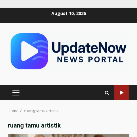
Skip
August 10, 2026
to
content
PRIMARY
MENU
Home
ruang tamu artistik
ruang tamu artistik