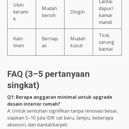
Lantai
Ubin
Mudah
dapur/
kerami
Dingin
bersih
kamar
k
mandi
Tirai,
Kain
Bernap
Mudah
sarung
linen
as
kusut
bantal
FAQ (3–5 pertanyaan
singkat)
Q1: Berapa anggaran minimal untuk upgrade
desain interior rumah?
A: Untuk sentuhan signifikan tanpa renovasi besar,
siapkan 5–10 juta IDR: cat baru, lampu, beberapa
aksesori, dan bantal/karpet.