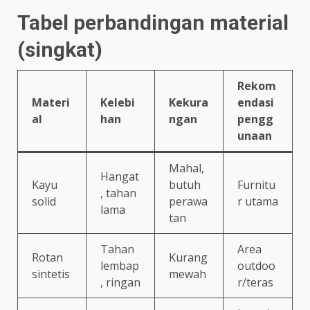
Tabel perbandingan material
(singkat)
Rekom
Materi
Kelebi
Kekura
endasi
al
han
ngan
pengg
unaan
Mahal,
Hangat
Kayu
butuh
Furnitu
, tahan
solid
perawa
r utama
lama
tan
Tahan
Area
Rotan
Kurang
lembap
outdoo
sintetis
mewah
, ringan
r/teras