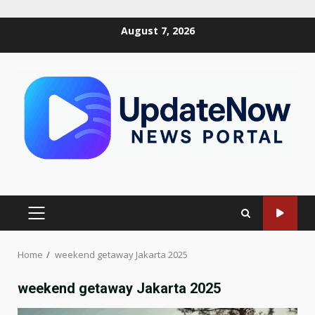
Skip
August 7, 2026
to
content
PRIMARY
MENU
Home
weekend getaway Jakarta 2025
weekend getaway Jakarta 2025