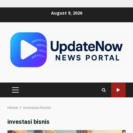
Skip
August 9, 2026
to
content
PRIMARY
MENU
Home
investasi bisnis
investasi bisnis