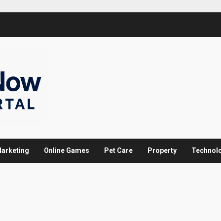
arketing
Online Games
Pet Care
Property
Technol