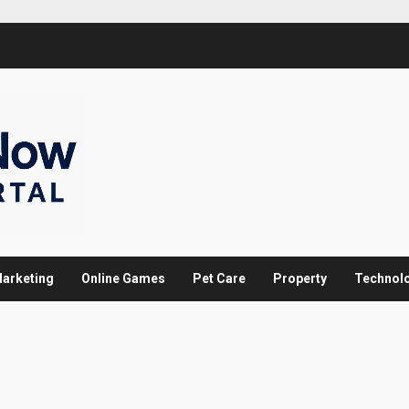
arketing
Online Games
Pet Care
Property
Technol