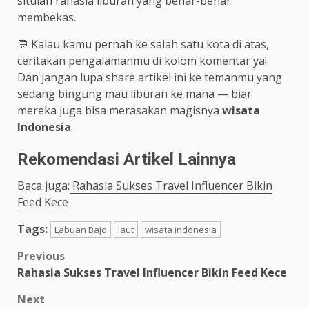
situlah rahasia liburan yang benar-benar
membekas.
💬 Kalau kamu pernah ke salah satu kota di atas,
ceritakan pengalamanmu di kolom komentar ya!
Dan jangan lupa share artikel ini ke temanmu yang
sedang bingung mau liburan ke mana — biar
mereka juga bisa merasakan magisnya
wisata
Indonesia
.
Rekomendasi Artikel Lainnya
Baca juga:
Rahasia Sukses Travel Influencer Bikin
Feed Kece
Tags:
Labuan Bajo
laut
wisata indonesia
Post
Previous
Rahasia Sukses Travel Influencer Bikin Feed Kece
navigation
Next